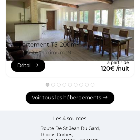
Appartement T5-200m²
Capacité maximum : 9
à partir de
Détail
120€ /nuit
Voir tous les hébergements
Les 4 sources
Route De St Jean Du Gard,
Thoiras-Corbes,